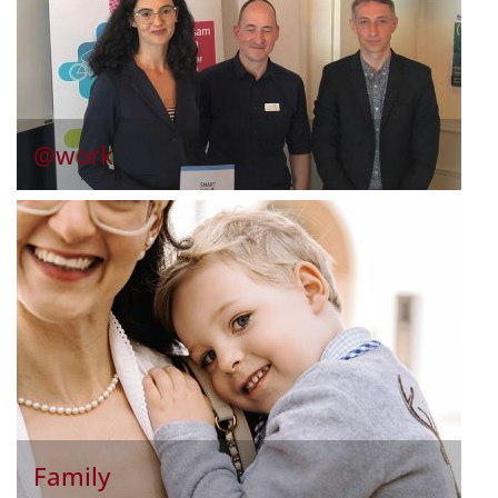
@work
Family