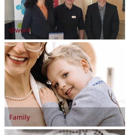
@work
Family