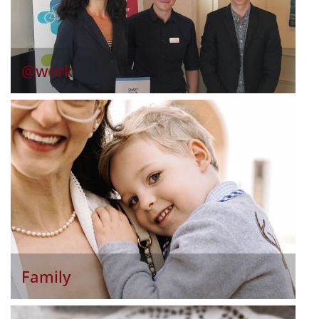
@work
Family